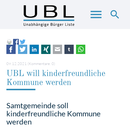
menu
search
Suchbegriffe
SUCHEN
Facebook
Twitter
LinkedIn
Xing
E-mail
tumblr
WhatsApp
09.12.2021
(Kommentare: 0)
UBL will kinderfreundliche
Kommune werden
Samtgemeinde soll
kinderfreundliche Kommune
werden